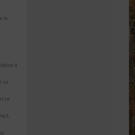
e la
lative à
r ce
nt ce
rect,
ou