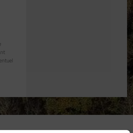
e
ant
ventuel