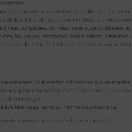
nregistrées.
ive à l’informatique, aux fichiers et aux libertés, l’utilisateur
 à 38 de la loi), et de rectification (art.36 de la loi) des donné
rectifiées, complétées, clarifiées, mises à jour ou effacées les
tes, équivoques, périmées ou dont la collecte, l’utilisation, 
ercer ce droit d’accès, l’utilisateur s’adressera au secrétaria
marques déposées. Leur mention n’accorde en aucune manière
 marques, qui ne peuvent donc être utilisées sans le consente
eine de contrefaçon.
t être téléchargé, reproduit, imprimé sous réserve de :
mation et en aucune manière à des fins commerciales ;