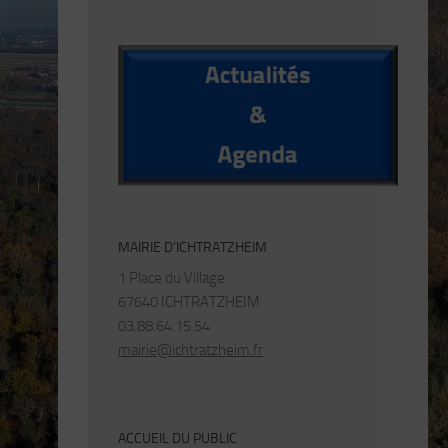
MAIRIE D’ICHTRATZHEIM
1 Place du Village
67640 ICHTRATZHEIM
03.88.64.15.54
mairie@ichtratzheim.fr
ACCUEIL DU PUBLIC