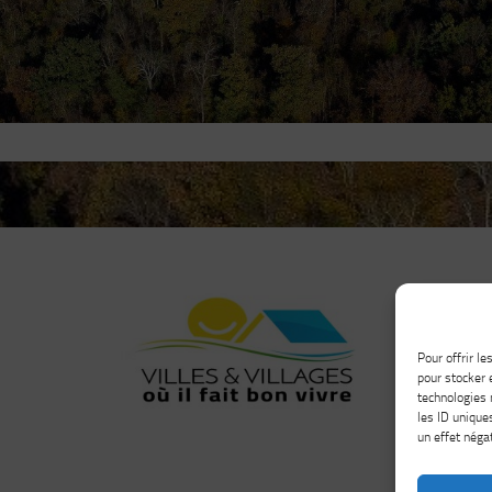
Pour offrir l
pour stocker 
technologies 
les ID unique
un effet négat