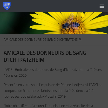
Skip to content
AMICALE DES DONNEURS DE SANG D’ICHTRATZHEIM
AMICALE DES DONNEURS DE SANG
D’ICHTRATZHEIM
L’ADSI,
Amicale des donneurs de Sang d’Ichtratzheim
, a fêté ses
40 ans en 2020.
Relancée en 2015 sous l’impulsion de Régine Hedjerassi, l’ADSI se
compose de 9 membres bénévoles dont la Présidence a été
reprise par Cécilia Skoracki-Moca fin 2019.
Notre objectif est d’assurer l’organisation et la réussite de la